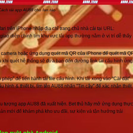
Cách tải app AU88 cho fan táo
ri trên iPhone nhập địa chỉ trang chủ nhà cái tại URL:
 giao diện chính tìm khu vực tải app thường nằm ở vị trí dễ thấy
g camera hoặc ứng dụng quét mã QR của iPhone để quét mã Q
u khi quét hệ thống sẽ đưa bạn đến đường link tải cấu hình ứng
phép” để tiến hành tải file cấu hình. Khi tải xong vào “Cài đặt”
 hình & thiết bị, tìm tên AU88 nhấn “Tin cậy” để xác nhận thiết 
ểu tượng app AU88 đã xuất hiện. Bet thủ hãy mở ứng dụng thực
ản mới để khám phá kho ưu đãi, sự kiện và tận hưởng trải