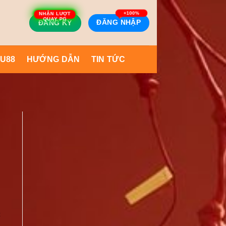
ĐĂNG NHẬP
ĐĂNG KÝ
AU88
HƯỚNG DẪN
TIN TỨC
c