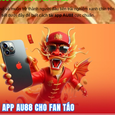
ò và muốn trở thành người đầu tiên trải nghiệm xanh chín trên
tiết dưới đây để biết cách
tải app AU88
cực chuẩn.