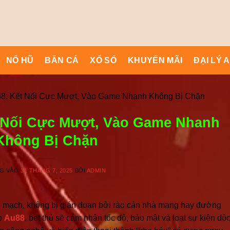
NỔ HŨ
BẮN CÁ
XỔ SỐ
KHUYẾN MÃI
ĐẠI LÝ 
88: Kết Nối Cực Mượt, Vào Game Nhanh Không Bị Chặn
t Nối Cực Mượt, Vào Game Nhanh
Không Bị Chặn
G VÀO
31 THÁNG 7, 2025
BỞI
ADMIN
liền mạch, không bị gián đoạn bởi rào cản nhà mạng hay đường
ào
Au88
, bet thủ sẽ cảm nhận tốc độ, bảo mật và loạt sự kiện độ