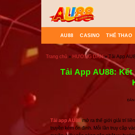
Bỏ
qua
nội
dung
AU88
CASINO
THỂ THAO
Trang chủ
»
HƯỚNG DẪN
»
Tải App AU
Tải App AU88: Kế
ĐĂN
Tải app AU88
mở ra thế giới giải trí 
truyền kém ổn định. Mỗi lần truy cập v