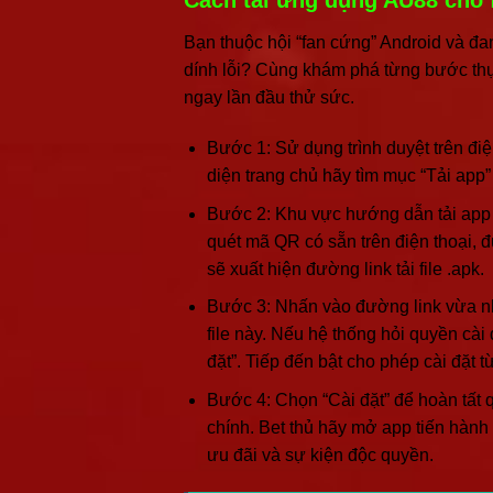
Cách tải ứng dụng AU88 cho 
Bạn thuộc hội “fan cứng” Android và đ
dính lỗi? Cùng khám phá từng bước thự
ngay lần đầu thử sức.
Bước 1: Sử dụng trình duyệt trên điệ
diện trang chủ hãy tìm mục “Tải app” 
Bước 2: Khu vực hướng dẫn tải app s
quét mã QR có sẵn trên điện thoại, đ
sẽ xuất hiện đường link tải file .apk.
Bước 3: Nhấn vào đường link vừa nhận
file này. Nếu hệ thống hỏi quyền cà
đặt”. Tiếp đến bật cho phép cài đặt 
Bước 4: Chọn “Cài đặt” để hoàn tất 
chính. Bet thủ hãy mở app tiến hành
ưu đãi và sự kiện độc quyền.