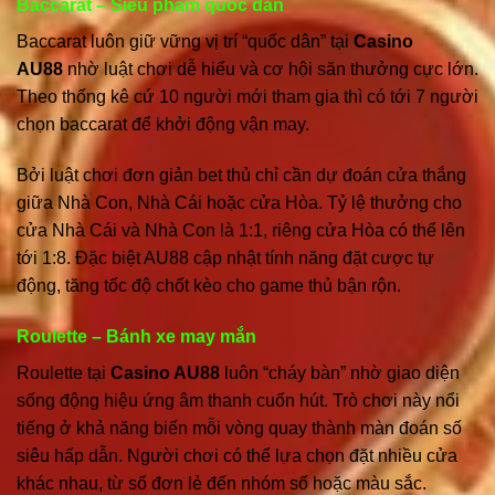
Baccarat – Siêu phẩm quốc dân
Baccarat luôn giữ vững vị trí “quốc dân” tại
Casino
AU88
nhờ luật chơi dễ hiểu và cơ hội săn thưởng cực lớn.
Theo thống kê cứ 10 người mới tham gia thì có tới 7 người
chọn baccarat để khởi động vận may.
Bởi luật chơi đơn giản bet thủ chỉ cần dự đoán cửa thắng
giữa Nhà Con, Nhà Cái hoặc cửa Hòa. Tỷ lệ thưởng cho
cửa Nhà Cái và Nhà Con là 1:1, riêng cửa Hòa có thể lên
tới 1:8. Đặc biệt AU88 cập nhật tính năng đặt cược tự
động, tăng tốc độ chốt kèo cho game thủ bận rộn.
Roulette – Bánh xe may mắn
Roulette tại
Casino AU88
luôn “cháy bàn” nhờ giao diện
sống động hiệu ứng âm thanh cuốn hút. Trò chơi này nổi
tiếng ở khả năng biến mỗi vòng quay thành màn đoán số
siêu hấp dẫn. Người chơi có thể lựa chọn đặt nhiều cửa
khác nhau, từ số đơn lẻ đến nhóm số hoặc màu sắc.