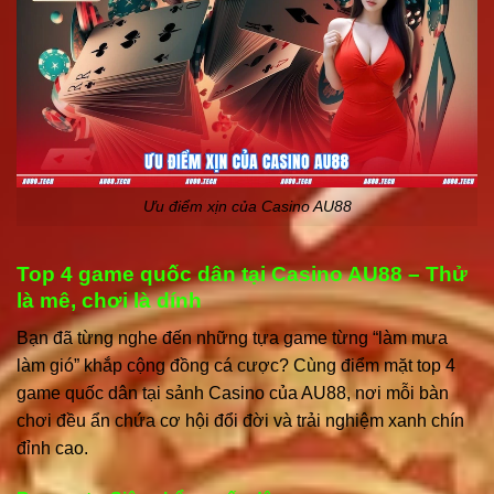
Ưu điểm xịn của Casino AU88
Top 4 game quốc dân tại Casino AU88 – Thử
là mê, chơi là dính
Bạn đã từng nghe đến những tựa game từng “làm mưa
làm gió” khắp cộng đồng cá cược? Cùng điểm mặt top 4
game quốc dân tại sảnh Casino của AU88, nơi mỗi bàn
chơi đều ẩn chứa cơ hội đổi đời và trải nghiệm xanh chín
đỉnh cao.