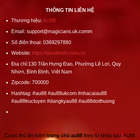
THÔNG TIN LIÊN HỆ
Thương hiệu:
AU88
Email:
support@magicians.uk.comm
Số điện thoại: 0369297880
Website:
https://aerofresh.com.co/
Địa chỉ:130 Trần Hưng Đạo, Phường Lê Lợi, Quy
Nhơn, Bình Định, Việt Nam
Zipcode: 700000
Hashtag: #au88 #au88ukcom #nhacaiau88
#au88tructuyen #dangkyau88 #au88doithuong
Cược thủ tìm kiếm
trang chủ au88
theo từ khóa sau: Au88