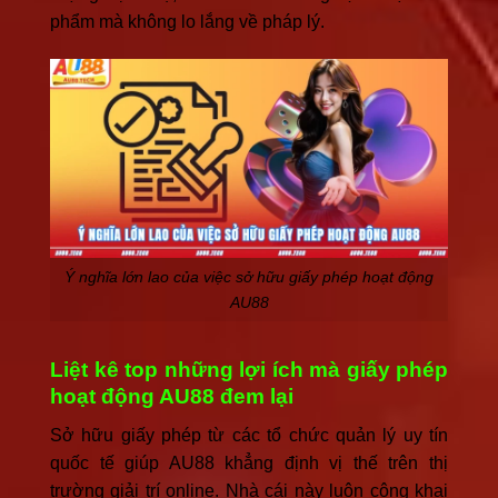
phẩm mà không lo lắng về pháp lý.
Ý nghĩa lớn lao của việc sở hữu giấy phép hoạt động
AU88
Liệt kê top những lợi ích mà giấy phép
hoạt động AU88 đem lại
Sở hữu giấy phép từ các tổ chức quản lý uy tín
quốc tế giúp AU88 khẳng định vị thế trên thị
trường giải trí online. Nhà cái này luôn công khai