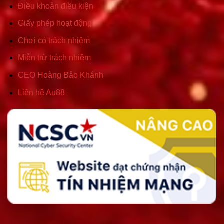
Điều khoản điều kiện
Giấy phép hoạt động
Chơi có trách nhiệm
Miễn trừ trách nhiệm
CEO Hoàng Bảo Khánh
Liên hệ Au88