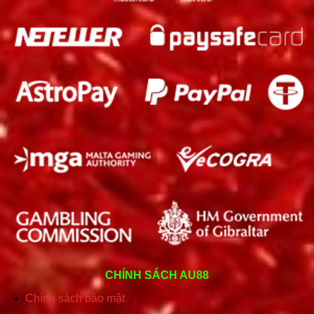
CHÍNH SÁCH AU88
Chính sách bảo mật