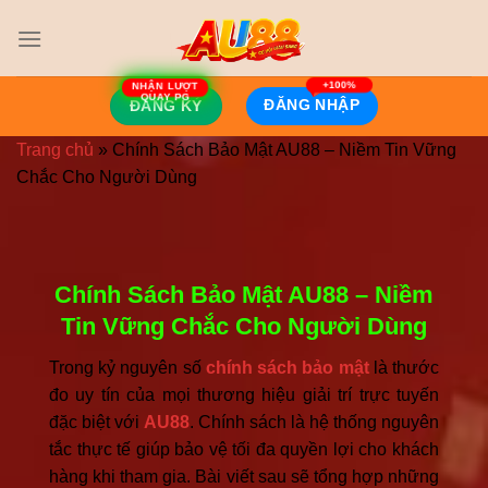
Bỏ
qua
nội
dung
ĐĂNG NHẬP
ĐĂNG KÝ
Trang chủ
»
Chính Sách Bảo Mật AU88 – Niềm Tin Vững
Chắc Cho Người Dùng
Chính Sách Bảo Mật AU88 – Niềm
Tin Vững Chắc Cho Người Dùng
Trong kỷ nguyên số
chính sách bảo mật
là thước
đo uy tín của mọi thương hiệu giải trí trực tuyến
đặc biệt với
AU88
. Chính sách là hệ thống nguyên
tắc thực tế giúp bảo vệ tối đa quyền lợi cho khách
hàng khi tham gia. Bài viết sau sẽ tổng hợp những