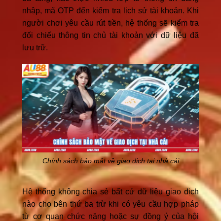
nhập, mã OTP đến kiểm tra lịch sử tài khoản. Khi
người chơi yêu cầu rút tiền, hệ thống sẽ kiểm tra
đối chiếu thông tin chủ tài khoản với dữ liệu đã
lưu trữ.
Chính sách bảo mật về giao dịch tại nhà cái
Hệ thống không chia sẻ bất cứ dữ liệu giao dịch
nào cho bên thứ ba trừ khi có yêu cầu hợp pháp
từ cơ quan chức năng hoặc sự đồng ý của hội