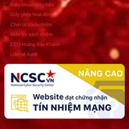
Điều khoản điều kiện
Giấy phép hoạt động
Chơi có trách nhiệm
Miễn trừ trách nhiệm
CEO Hoàng Bảo Khánh
Liên hệ Au88